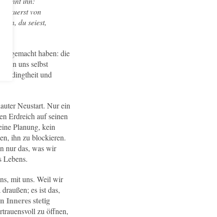
benennt ihn:
cht zuerst von
nden, du seiest,
 uns gemacht haben: die
ns an uns selbst
, Bedingtheit und
auter Neustart. Nur ein
en Erdreich auf seinen
eine Planung, kein
en, ihn zu blockieren.
n nur das, was wir
es Lebens.
ns, mit uns. Weil wir
 draußen; es ist das,
 Inneres stetig
rtrauensvoll zu öffnen,