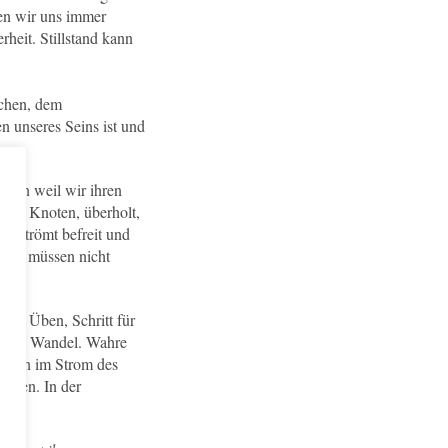
en wir uns immer
heit. Stillstand kann
ichen, dem
n unseres Seins ist und
ndern weil wir ihren
diese Knoten, überholt,
h, strömt befreit und
oten müssen nicht
ches Üben, Schritt für
ich am Wandel. Wahre
Werden im Strom des
assen. In der