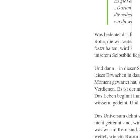
Es gibt eine
„Darum fange 
dir selber fl
wo du wollest
Was bedeutet das für u
Rolle, die wir verteidi
festzuhalten, wird Rau
unserem Selbstbild lieg
Und dann – in dieser S
leises Erwachen in das
Moment gewartet hat, s
Verdienen. Es ist der n
Das Leben beginnt imm
wässern, gedeiht. Und w
Das Universum dehnt si
nicht getrennt sind, wi
was wir im Kern sind.
weitet, wie ein Raum