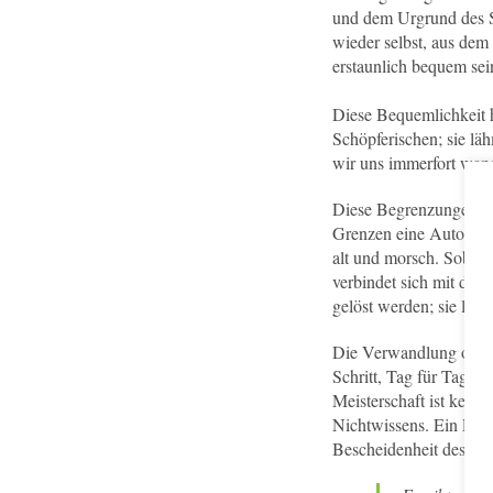
und dem Urgrund des S
wieder selbst, aus dem
erstaunlich bequem sei
Diese Bequemlichkeit h
Schöpferischen; sie lä
wir uns immerfort wan
Diese Begrenzungen sin
Grenzen eine Autorität 
alt und morsch. Sobald 
verbindet sich mit de
gelöst werden; sie löse
Die Verwandlung offenb
Schritt, Tag für Tag. 
Meisterschaft ist kein 
Nichtwissens. Ein Feld 
Bescheidenheit des Nic