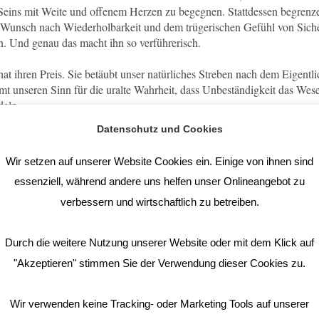
eins mit Weite und offenem Herzen zu begegnen. Stattdessen begrenz
 Wunsch nach Wiederholbarkeit und dem trügerischen Gefühl von Sicher
n. Und genau das macht ihn so verführerisch.
at ihren Preis. Sie betäubt unser natürliches Streben nach dem Eigentl
hmt unseren Sinn für die uralte Wahrheit, dass Unbeständigkeit das Wese
deln.
Datenschutz und Cookies
d wie alte Knoten aus der Vergangenheit, nicht weil sie stark sind, so
verleihen, die sie längst verloren haben. Bei näherer Betrachtung sind 
Wir setzen auf unserer Website Cookies ein. Einige von ihnen sind
wir sie berühren, zerfallen sie zu Staub. Die gebundene Energie löst sic
m gegenwärtigen Augenblick, im Gewebe des Lebendigen. Die alten Kn
essenziell, während andere uns helfen unser Onlineangebot zu
n sich auf. Von selbst. Sobald wir aufhören, sie zu fürchten.
verbessern und wirtschaftlich zu betreiben.
art sich im Tun: Ein Virtuose erlangt Meisterschaft nur durch beharrli
Er bleibt neugierig, bescheiden, offen für das was kommt, und erfreut s
Durch die weitere Nutzung unserer Website oder mit dem Klick auf
Ziel; sie ist ein lebendiger Prozess des Offenbleibens, ein beständiges 
"Akzeptieren" stimmen Sie der Verwendung dieser Cookies zu.
ungeahnter Möglichkeiten, das sich nur dem öffnet, der bereit ist loszul
htwissens liegt die größte Weisheit für eine fließende Erneuerung.
Wir verwenden keine Tracking- oder Marketing Tools auf unserer