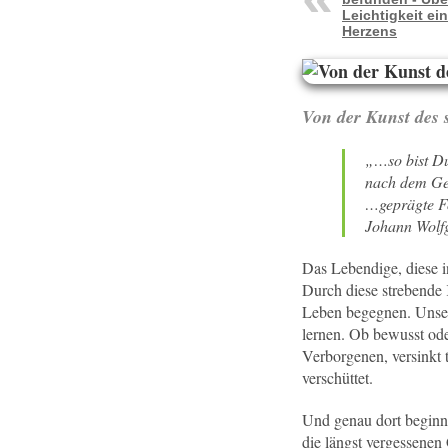
Leichtigkeit ei
Herzens
Von der Kunst des 
„…so bist Du
nach dem Ge
…geprägte Fo
Johann Wolf
Das Lebendige, diese 
Durch diese strebende 
Leben begegnen. Unser 
lernen. Ob bewusst ode
Verborgenen, versinkt 
verschüttet.
Und genau dort beginnt
die längst vergessenen