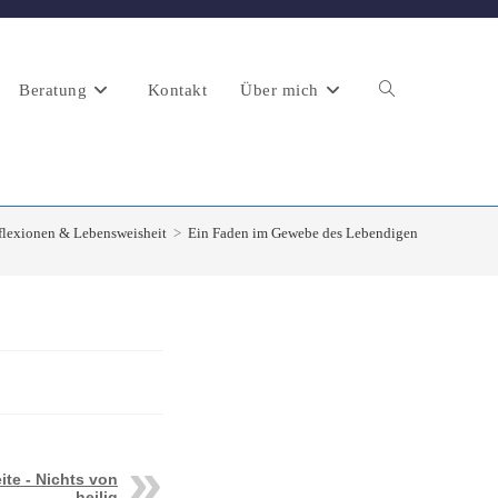
Beratung
Kontakt
Über mich
Website-
Suche
flexionen & Lebensweisheit
>
Ein Faden im Gewebe des Lebendigen
umschalten
ite - Nichts von
heilig