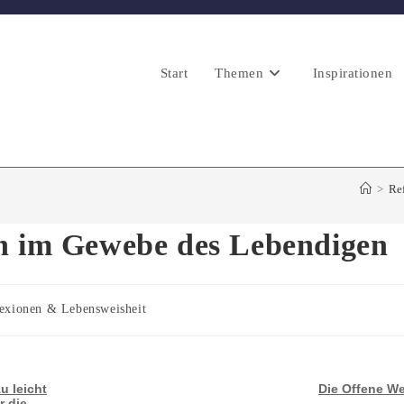
Start
Themen
Inspirationen
>
Re
n im Gewebe des Lebendigen
-
exionen & Lebensweisheit
e:
 leicht
Die Offene We
r die