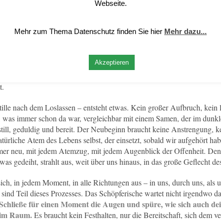
n Schlüssel, der uns den Weg zum Urgrund erschließt. Meister Eckhart 
Webseite.
erst bei dir selber an und lass dich selber sein! Wahrlich, wenn du ni
iehst, wohin du auch fliehen magst, da wirst du Hindernis und Unruhe fi
Mehr zum Thema Datenschutz finden Sie hier
Mehr dazu...
. […] Wo du dich findest, da lass ab von dir: Das ist das Allerbeste.“
ns? Nicht das Selbst zerstören, sondern das Bild loslassen, das wir von
Akzeptieren
gen, und die Geschichte, die wir uns erzählen. Erst wenn wir aufhören, u
m frei für das, was wir wirklich sind, etwas was jenseits von Konzepten
t.
tille nach dem Loslassen – entsteht etwas. Kein großer Aufbruch, kein l
, was immer schon da war, vergleichbar mit einem Samen, der im dunkl
till, geduldig und bereit. Der Neubeginn braucht keine Anstrengung, k
atürliche Atem des Lebens selbst, der einsetzt, sobald wir aufgehört hab
er neu, mit jedem Atemzug, mit jedem Augenblick der Offenheit. Den
as gedeiht, strahlt aus, weit über uns hinaus, in das große Geflecht d
ch, in jedem Moment, in alle Richtungen aus – in uns, durch uns, als u
r sind Teil dieses Prozesses. Das Schöpferische wartet nicht irgendwo da
Schließe für einen Moment die Augen und spüre, wie sich auch dein
 im Raum.
Es braucht kein Festhalten, nur die Bereitschaft, sich dem ve