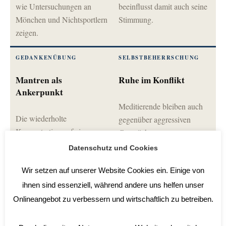
wie Untersuchungen an
beeinflusst damit auch seine
Mönchen und Nichtsportlern
Stimmung.
zeigen.
GEDANKENÜBUNG
SELBSTBEHERRSCHUNG
Mantren als
Ruhe im Konflikt
Ankerpunkt
Meditierende bleiben auch
Die wiederholte
gegenüber aggressiven
Konzentration auf einen
Gesprächspartnern
Satz beruhigt die mentale
erstaunlich gelassen und
Datenschutz und Cookies
Hektik und wirkt
wirken dadurch
nachweislich auch auf
Wir setzen auf unserer Website Cookies ein. Einige von
deeskalierend.
körperliche Prozesse.
ihnen sind essenziell, während andere uns helfen unser
Onlineangebot zu verbessern und wirtschaftlich zu betreiben.
INNERE BILDER