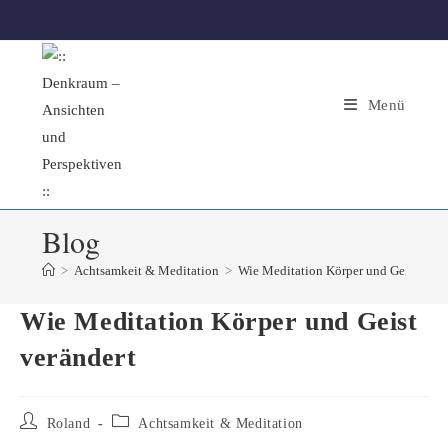
Zum
Inhalt
springen
Menü
Blog
>
Achtsamkeit & Meditation
>
Wie Meditation Körper und Geist verä
Wie Meditation Körper und Geist
verändert
Beitrags-
Beitrags-
Roland
Achtsamkeit & Meditation
Autor:
Kategorie: