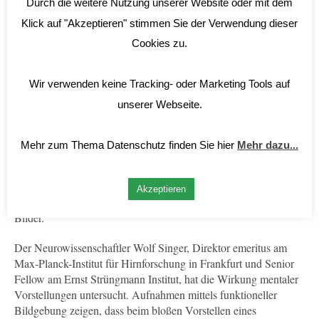
Durch die weitere Nutzung unserer Website oder mit dem
Klick auf "Akzeptieren" stimmen Sie der Verwendung dieser
VISUALISIERUNG
Was du dir vorstellst, ist für dein
Cookies zu.
Gehirn real
Wir verwenden keine Tracking- oder Marketing Tools auf
Viele Meditationstraditionen arbeiten mit inneren Bildern, um
unserer Webseite.
Gefühle gezielt zu beeinflussen. Dahinter steht die Beobachtung,
dass Emotionen eng mit Vorstellungen und Erinnerungsbildern
verknüpft sind. Gerüche, Klänge, Geschmackserlebnisse oder
Mehr zum Thema Datenschutz finden Sie hier
Mehr dazu...
körperliche Empfindungen können diese Wirkung zusätzlich
verstärken. In der Psychologie findet sich ein ähnlicher Gedanke
im Konzept der „Internalisierung guter Objekte“, also der
Akzeptieren
Verankerung positiver Beziehungserfahrungen und innerer
Bilder.
Der Neurowissenschaftler Wolf Singer, Direktor emeritus am
Max-Planck-Institut für Hirnforschung in Frankfurt und Senior
Fellow am Ernst Strüngmann Institut, hat die Wirkung mentaler
Vorstellungen untersucht. Aufnahmen mittels funktioneller
Bildgebung zeigen, dass beim bloßen Vorstellen eines