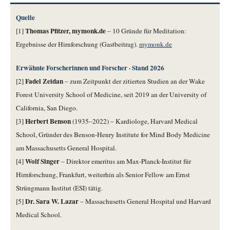
Quelle
Thomas Pfitzer, mymonk.de
[1]
– 10 Gründe für Meditation:
Ergebnisse der Hirnforschung (Gastbeitrag).
mymonk.de
Erwähnte Forscherinnen und Forscher · Stand 2026
Fadel Zeidan
[2]
– zum Zeitpunkt der zitierten Studien an der Wake
Forest University School of Medicine, seit 2019 an der University of
California, San Diego.
Herbert Benson
[3]
(1935–2022) – Kardiologe, Harvard Medical
School, Gründer des Benson-Henry Institute for Mind Body Medicine
am Massachusetts General Hospital.
Wolf Singer
[4]
– Direktor emeritus am Max-Planck-Institut für
Hirnforschung, Frankfurt, weiterhin als Senior Fellow am Ernst
Strüngmann Institut (ESI) tätig.
Dr. Sara W. Lazar
[5]
– Massachusetts General Hospital und Harvard
Medical School.